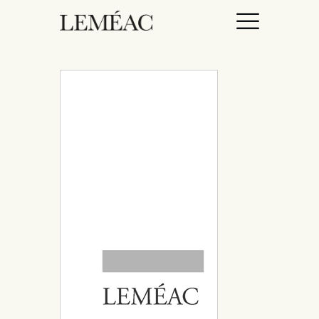
ACCUEIL
CATALOGUE
AUTEURICES
DROITS / RIGHTS
À PROPOS