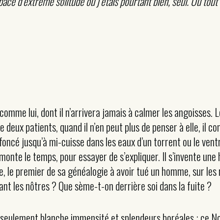
ce d’extrême solitude où j’étais pourtant bien, seul. Où tout av
mme lui, dont il n’arrivera jamais à calmer les angoisses. Lor
e deux patients, quand il n’en peut plus de penser à elle, i
ncé jusqu’à mi-cuisse dans les eaux d’un torrent ou le ventr
onte le temps, pour essayer de s’expliquer. Il s’invente une 
, le premier de sa généalogie à avoir tué un homme, sur les r
ant les nôtres ? Que sème-t-on derrière soi dans la fuite ?
eulement blanche immensité et splendeurs boréales ; ce Nord