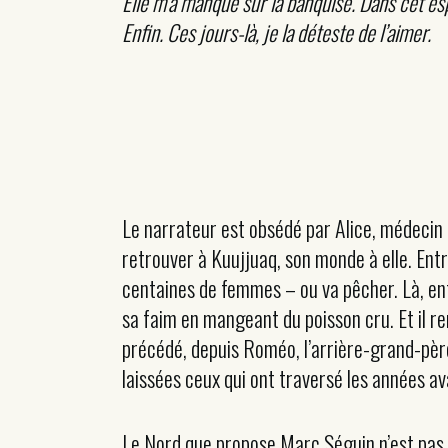
Elle m’a manqué sur la banquise. Dans cet espa
Enfin. Ces jours-là, je la déteste de l’aimer.
Le narrateur est obsédé par Alice, médecin co
retrouver à Kuujjuaq, son monde à elle. Entr
centaines de femmes – ou va pêcher. Là, enfo
sa faim en mangeant du poisson cru. Et il rem
précédé, depuis Roméo, l’arrière-grand-père
laissées ceux qui ont traversé les années av
Le Nord que propose Marc Séguin n’est pas s