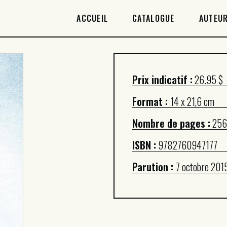
ACCUEIL
ACCUEIL
CATALOGUE
AUTEUR
CATALOGUE
AUTEURICES
Prix indicatif :
26.95 $
DROITS / RIGHTS
Format :
14 x 21,6 cm
À PROPOS
Nombre de pages :
256
ISBN :
9782760947177
Parution :
7 octobre 201