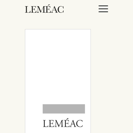
ACCUEIL
CATALOGUE
AUTEURICES
DROITS / RIGHTS
À PROPOS