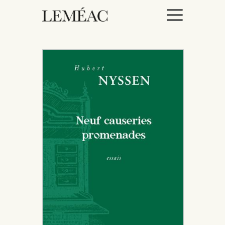
ACCUEIL
CATALOGUE
AUTEURICES
DROITS / RIGHTS
À PROPOS