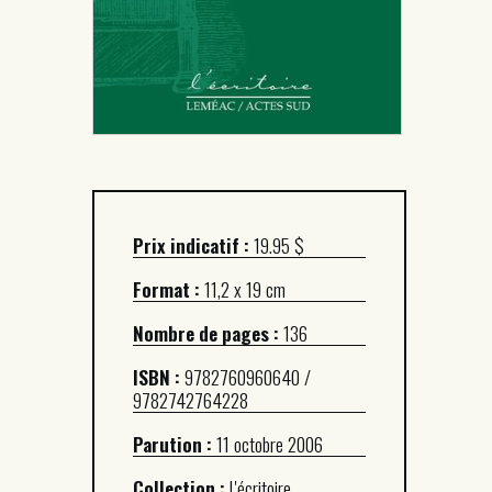
Prix indicatif :
19.95 $
Format :
11,2 x 19 cm
Nombre de pages :
136
ISBN :
9782760960640 /
9782742764228
Parution :
11 octobre 2006
Collection :
L'écritoire