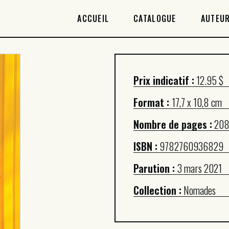
ACCUEIL
ACCUEIL
CATALOGUE
AUTEUR
CATALOGUE
AUTEURICES
Prix indicatif :
12.95 $
DROITS / RIGHTS
Format :
17,7 x 10,8 cm
À PROPOS
Nombre de pages :
20
ISBN :
9782760936829
Parution :
3 mars 2021
Collection :
Nomades