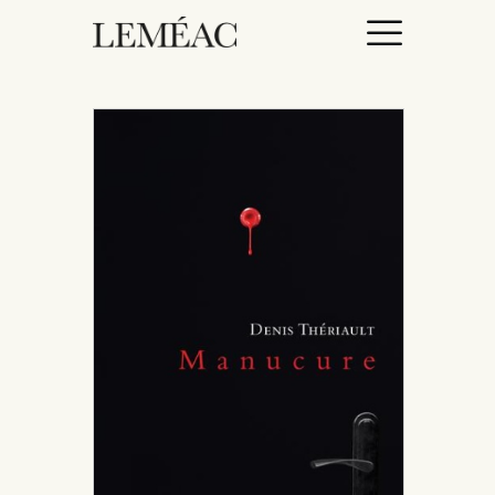
ACCUEIL
CATALOGUE
AUTEURICES
DROITS / RIGHTS
À PROPOS