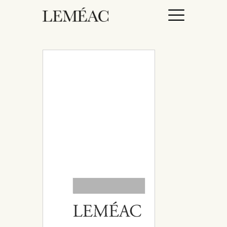
ACCUEIL
CATALOGUE
AUTEURICES
DROITS / RIGHTS
À PROPOS