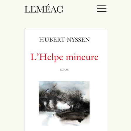
ACCUEIL
CATALOGUE
AUTEURICES
DROITS / RIGHTS
À PROPOS