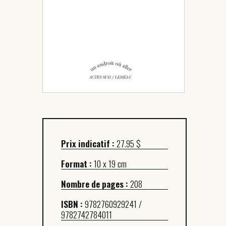
Prix indicatif :
27.95 $
Format :
10 x 19 cm
Nombre de pages :
208
ISBN :
9782760929241 /
9782742784011