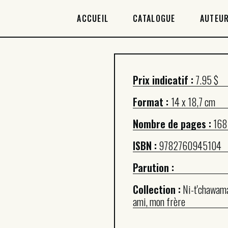
ACCUEIL
ACCUEIL
CATALOGUE
AUTEUR
CATALOGUE
AUTEURICES
Prix indicatif :
7.95 $
DROITS / RIGHTS
Format :
14 x 18,7 cm
À PROPOS
Nombre de pages :
168
ISBN :
9782760945104
Parution :
Collection :
Ni-t'chawam
ami, mon frère