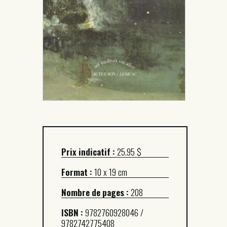
Prix indicatif :
25.95 $
Format :
10 x 19 cm
Nombre de pages :
208
ISBN :
9782760928046 /
9782742775408