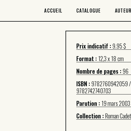
ACCUEIL
ACCUEIL
CATALOGUE
AUTEUR
CATALOGUE
AUTEURICES
Prix indicatif :
9.95 $
DROITS / RIGHTS
Format :
12,3 x 18 cm
À PROPOS
Nombre de pages :
96
ISBN :
9782760942059 /
9782742740703
Parution :
19 mars 2003
Collection :
Roman Cade