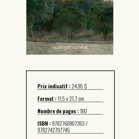
Prix indicatif :
24.95 $
Format :
11,5 x 21,7 cm
Nombre de pages :
160
ISBN :
9782760907263 /
9782742797745