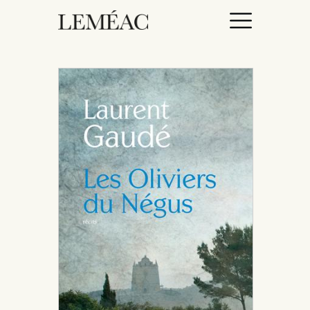
ACCUEIL
CATALOGUE
AUTEURICES
DROITS / RIGHTS
À PROPOS