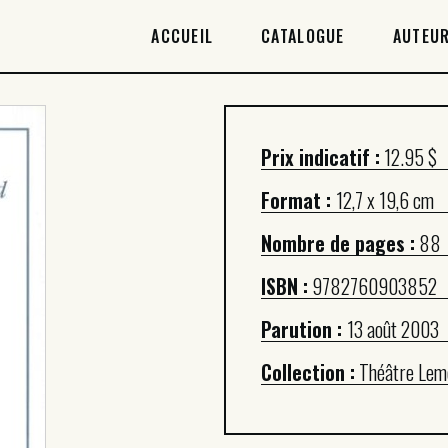
ACCUEIL
ACCUEIL
CATALOGUE
AUTEUR
CATALOGUE
AUTEURICES
Prix indicatif :
12.95 $
DROITS / RIGHTS
Format :
12,7 x 19,6 cm
À PROPOS
Nombre de pages :
88
ISBN :
9782760903852
Parution :
13 août 2003
Collection :
Théâtre Lem