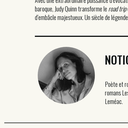
Avec une extraordinaire puissance d’évocati
baroque, Judy Quinn transforme le
road trip
d’embâcle majestueux. Un siècle de légendes
NOTI
Poète et r
romans Les
Leméac.