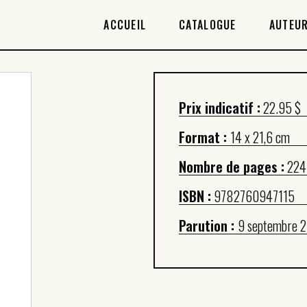
ACCUEIL
ACCUEIL
CATALOGUE
AUTEUR
CATALOGUE
AUTEURICES
Prix indicatif :
22.95 $
DROITS / RIGHTS
Format :
14 x 21,6 cm
À PROPOS
Nombre de pages :
224
ISBN :
9782760947115
Parution :
9 septembre 