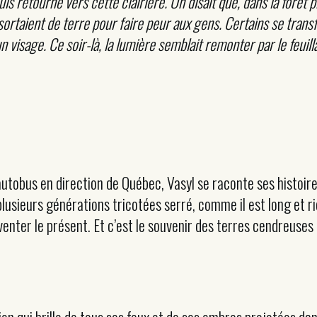
is retourné vers cette clairière. On disait que, dans la forêt p
 sortaient de terre pour faire peur aux gens. Certains se trans
n visage. Ce soir-là, la lumière semblait remonter par le feuil
n autobus en direction de Québec, Vasyl se raconte ses histoir
lusieurs générations tricotées serré, comme il est long et ric
venter le présent. Et c’est le souvenir des terres cendreuses 