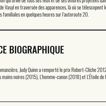
on qui brille de tous ses feux et de ses ombres projetées dan
de Vasyl en traversée des apparences, là où se télescopent l
 familiales en quelques heures sur l’autoroute 20.
CE BIOGRAPHIQUE
omancière, Judy Quinn a remporté le prix Robert-Cliche 2012 
 mains noires (2015), L’homme-canon (2018) et L'Étoile de