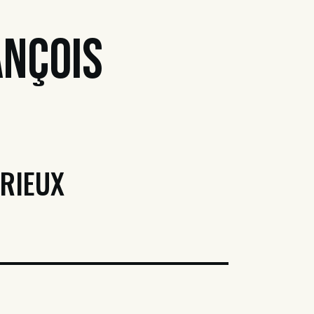
ançois
URIEUX