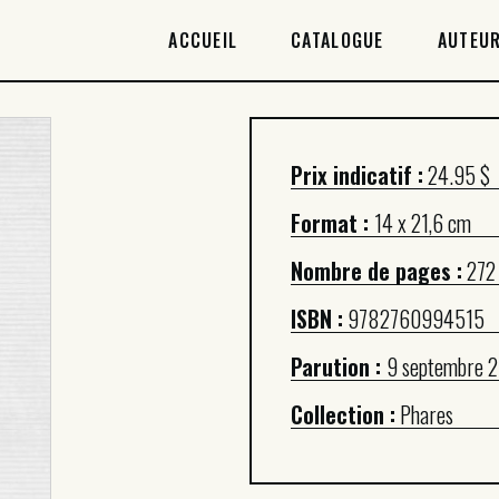
ACCUEIL
ACCUEIL
CATALOGUE
AUTEUR
CATALOGUE
AUTEURICES
Prix indicatif :
24.95 $
DROITS / RIGHTS
Format :
14 x 21,6 cm
À PROPOS
Nombre de pages :
272
ISBN :
9782760994515
Parution :
9 septembre 
Collection :
Phares