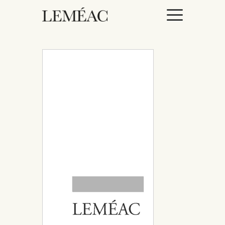
ACCUEIL
CATALOGUE
AUTEURICES
DROITS / RIGHTS
À PROPOS