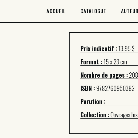
ACCUEIL
ACCUEIL
CATALOGUE
AUTEUR
CATALOGUE
AUTEURICES
Prix indicatif :
13.95 $
DROITS / RIGHTS
Format :
15 x 23 cm
À PROPOS
Nombre de pages :
20
ISBN :
9782760950382
Parution :
Collection :
Ouvrages his