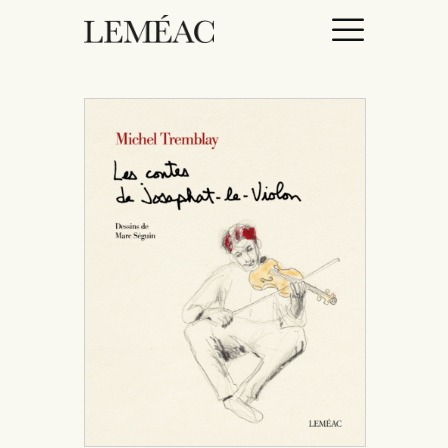
ACCUEIL
CATALOGUE
AUTEURICES
DROITS / RIGHTS
À PROPOS