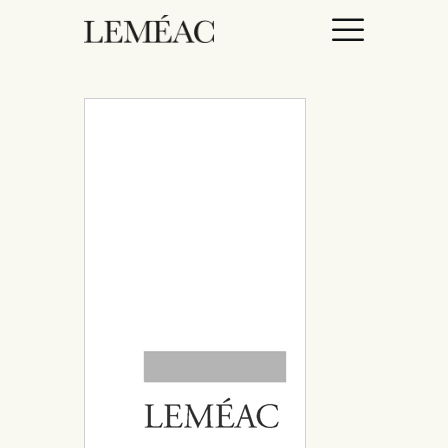
ACCUEIL
CATALOGUE
AUTEURICES
DROITS / RIGHTS
À PROPOS