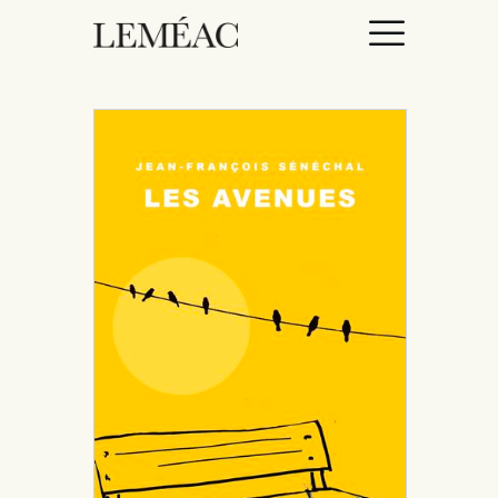
ACCUEIL
CATALOGUE
AUTEURICES
DROITS / RIGHTS
À PROPOS