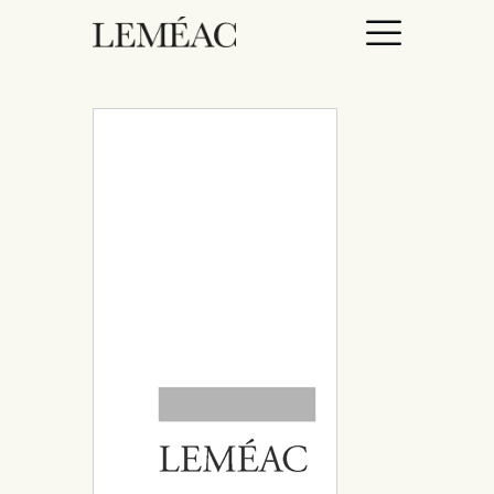
ACCUEIL
CATALOGUE
AUTEURICES
DROITS / RIGHTS
À PROPOS