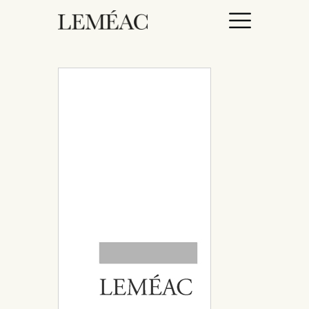
ACCUEIL
CATALOGUE
AUTEURICES
DROITS / RIGHTS
À PROPOS