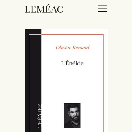
ACCUEIL
CATALOGUE
AUTEURICES
DROITS / RIGHTS
À PROPOS