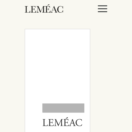
ACCUEIL
CATALOGUE
AUTEURICES
DROITS / RIGHTS
À PROPOS