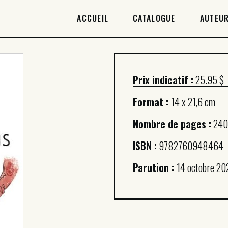
ACCUEIL
ACCUEIL
CATALOGUE
AUTEUR
CATALOGUE
AUTEURICES
Prix indicatif :
25.95 $
DROITS / RIGHTS
Format :
14 x 21,6 cm
À PROPOS
Nombre de pages :
240
ISBN :
9782760948464
Parution :
14 octobre 20