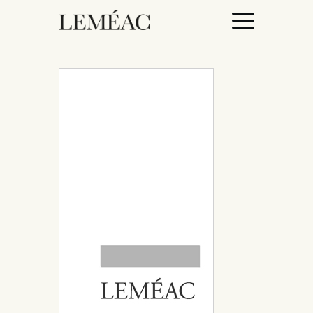
ACCUEIL
CATALOGUE
AUTEURICES
DROITS / RIGHTS
À PROPOS