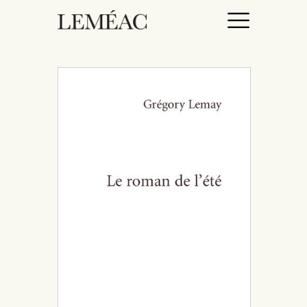
ACCUEIL
CATALOGUE
AUTEURICES
DROITS / RIGHTS
À PROPOS