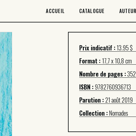
ACCUEIL
ACCUEIL
CATALOGUE
AUTEUR
CATALOGUE
AUTEURICES
Prix indicatif :
13.95 $
DROITS / RIGHTS
Format :
17,7 x 10,8 cm
À PROPOS
Nombre de pages :
352
ISBN :
9782760936713
Parution :
21 août 2019
Collection :
Nomades