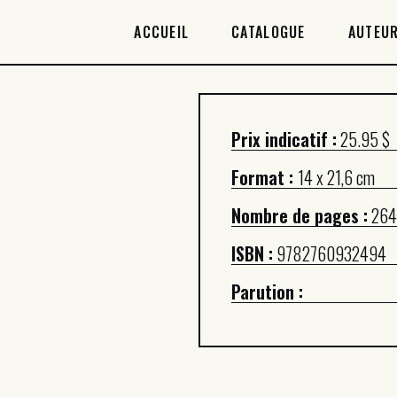
ACCUEIL
ACCUEIL
CATALOGUE
AUTEUR
CATALOGUE
AUTEURICES
Prix indicatif :
25.95 $
DROITS / RIGHTS
Format :
14 x 21,6 cm
À PROPOS
Nombre de pages :
264
ISBN :
9782760932494
Parution :