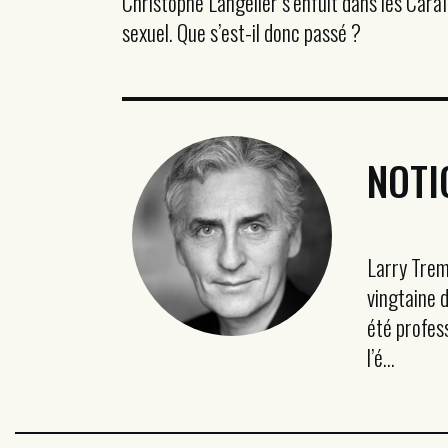
Christophe Langelier s’enfuit dans les Car
sexuel. Que s’est-il donc passé ?
NOTI
Larry Trem
vingtaine 
été profess
l’é...