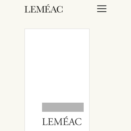
ACCUEIL
CATALOGUE
AUTEURICES
DROITS / RIGHTS
À PROPOS