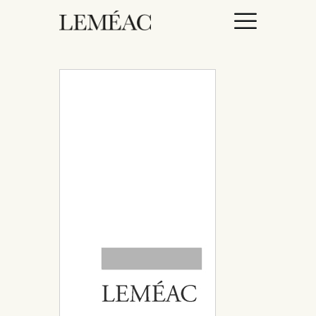
ACCUEIL
CATALOGUE
AUTEURICES
DROITS / RIGHTS
À PROPOS