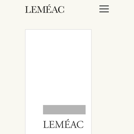
ACCUEIL
CATALOGUE
AUTEURICES
DROITS / RIGHTS
À PROPOS