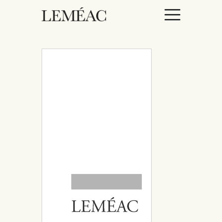
ACCUEIL
CATALOGUE
AUTEURICES
DROITS / RIGHTS
À PROPOS