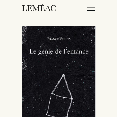
ACCUEIL
CATALOGUE
AUTEURICES
DROITS / RIGHTS
À PROPOS