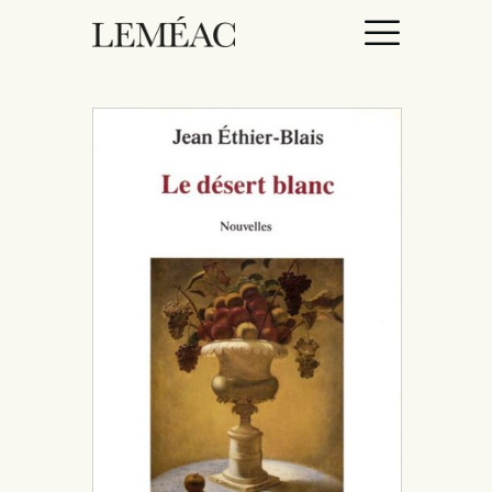
ACCUEIL
CATALOGUE
AUTEURICES
DROITS / RIGHTS
À PROPOS