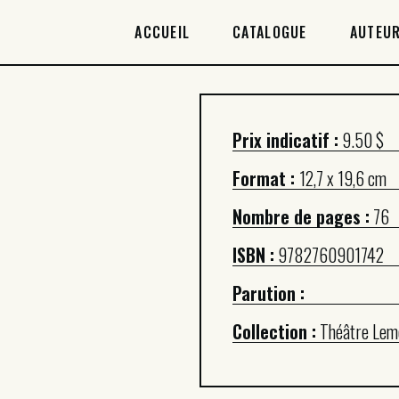
ACCUEIL
ACCUEIL
CATALOGUE
AUTEUR
CATALOGUE
AUTEURICES
Prix indicatif :
9.50 $
DROITS / RIGHTS
Format :
12,7 x 19,6 cm
À PROPOS
Nombre de pages :
76
ISBN :
9782760901742
Parution :
Collection :
Théâtre Lem