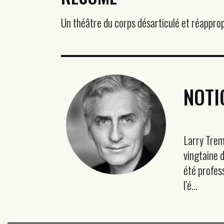
Un théâtre du corps désarticulé et réapprop
NOTI
Larry Trem
vingtaine 
été profess
l’é...