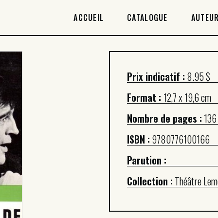
ACCUEIL
ACCUEIL
CATALOGUE
AUTEUR
CATALOGUE
AUTEURICES
Prix indicatif :
8.95 $
DROITS / RIGHTS
Format :
12,7 x 19,6 cm
À PROPOS
Nombre de pages :
136
ISBN :
9780776100166
Parution :
Collection :
Théâtre Lem