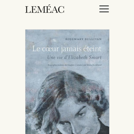
ACCUEIL
CATALOGUE
AUTEURICES
DROITS / RIGHTS
À PROPOS