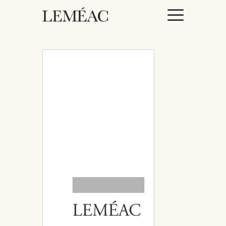
ACCUEIL
CATALOGUE
AUTEURICES
DROITS / RIGHTS
À PROPOS