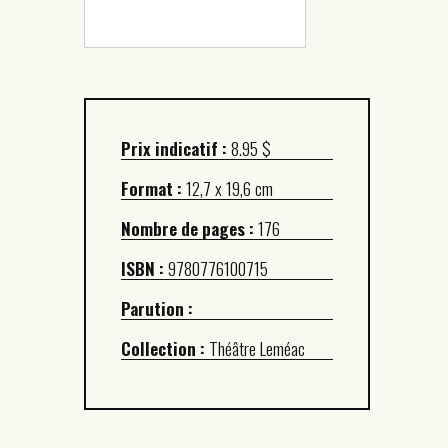
Prix indicatif :
8.95 $
Format :
12,7 x 19,6 cm
Nombre de pages :
176
ISBN :
9780776100715
Parution :
Collection :
Théâtre Leméac