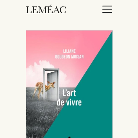
ACCUEIL
CATALOGUE
AUTEURICES
DROITS / RIGHTS
À PROPOS