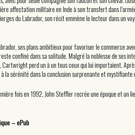
ns, avec pour seule compagnie son faucon et son cheval. Obs
ère affectation militaire en Inde à son transfert dans l’ar
vierges du Labrador, son récit emmène le lecteur dans un vo
brador, ses plans ambitieux pour favoriser le commerce avec l
ste confiné dans sa solitude. Malgré la noblesse de ses inte
e, Cartwright perd un à un tous ceux qui lui importaient. Apr
n à la sérénité dans la conclusion surprenante et mystifiant
mière fois en 1992, John Steffler recrée une époque et un li
ique – ePub