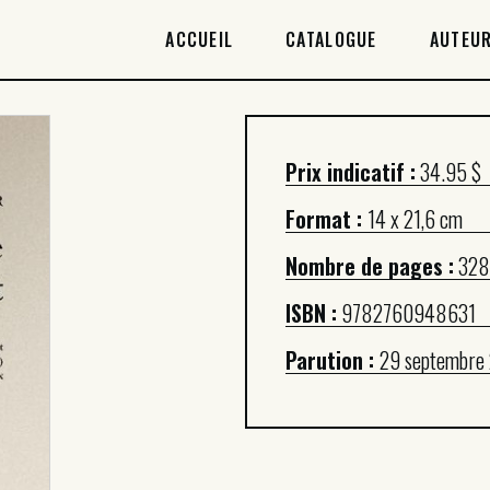
ACCUEIL
ACCUEIL
CATALOGUE
AUTEUR
CATALOGUE
AUTEURICES
Prix indicatif :
34.95 $
DROITS / RIGHTS
Format :
14 x 21,6 cm
À PROPOS
Nombre de pages :
328
ISBN :
9782760948631
Parution :
29 septembre