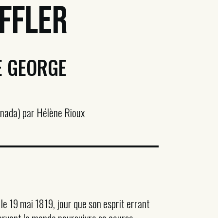
ffler
E GEORGE
anada) par Hélène Rioux
le 19 mai 1819, jour que son esprit errant