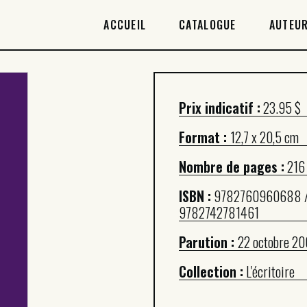
ACCUEIL
ACCUEIL
CATALOGUE
AUTEUR
CATALOGUE
AUTEURICES
Prix indicatif :
23.95 $
DROITS / RIGHTS
Format :
12,7 x 20,5 cm
À PROPOS
Nombre de pages :
216
ISBN :
9782760960688 
9782742781461
Parution :
22 octobre 2
Collection :
L'écritoire