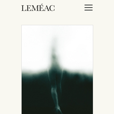
ACCUEIL
CATALOGUE
AUTEURICES
DROITS / RIGHTS
À PROPOS