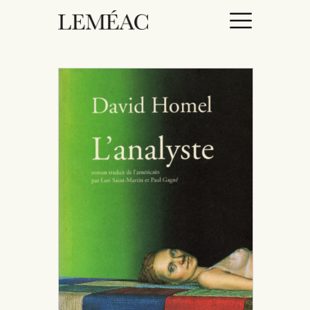
ACCUEIL
CATALOGUE
AUTEURICES
DROITS / RIGHTS
À PROPOS