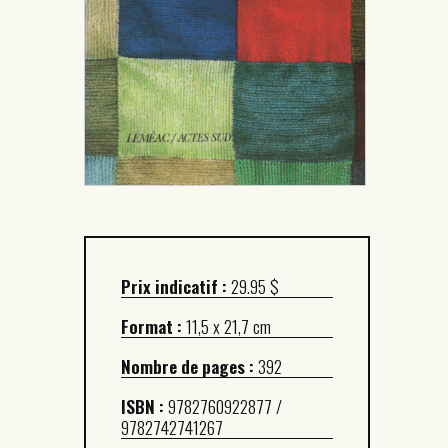
Prix indicatif :
29.95 $
Format :
11,5 x 21,7 cm
Nombre de pages :
392
ISBN :
9782760922877 /
9782742741267