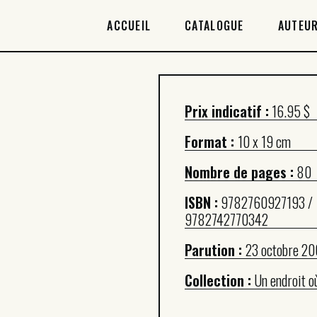
ACCUEIL
ACCUEIL
CATALOGUE
AUTEUR
CATALOGUE
AUTEURICES
Prix indicatif :
16.95 $
DROITS / RIGHTS
Format :
10 x 19 cm
À PROPOS
Nombre de pages :
80
ISBN :
9782760927193 /
9782742770342
Parution :
23 octobre 20
Collection :
Un endroit où