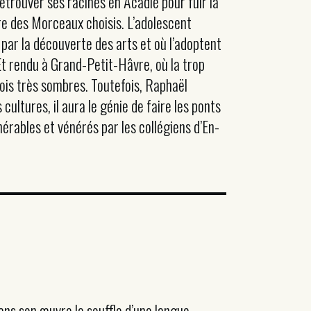
etrouver ses racines en Acadie pour fuir la
vre des Morceaux choisis. L’adolescent
 par la découverte des arts et où l’adoptent
 Et rendu à Grand-Petit-Hâvre, où la trop
fois très sombres. Toutefois, Raphaël
cultures, il aura le génie de faire les ponts
érables et vénérés par les collégiens d’En-
ans son œuvre le souffle d’une langue