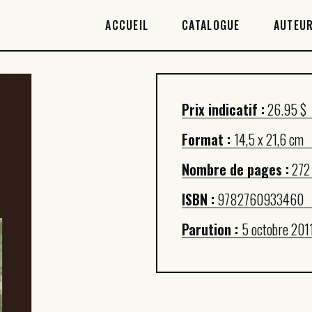
ACCUEIL
ACCUEIL
CATALOGUE
AUTEUR
CATALOGUE
AUTEURICES
Prix indicatif :
26.95 $
DROITS / RIGHTS
Format :
14,5 x 21,6 cm
À PROPOS
Nombre de pages :
272
ISBN :
9782760933460
Parution :
5 octobre 201