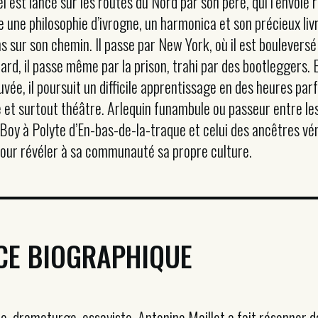
est lancé sur les routes du Nord par son père, qui l’envoie r
e une philosophie d’ivrogne, un harmonica et son précieux li
s sur son chemin. Il passe par New York, où il est bouleversé
ard, il passe même par la prison, trahi par des bootleggers.
uvée, il poursuit un difficile apprentissage en des heures par
e et surtout théâtre. Arlequin funambule ou passeur entre les 
 Boy à Polyte d’En-bas-de-la-traque et celui des ancêtres vén
s pour révéler à sa communauté sa propre culture.
CE BIOGRAPHIQUE
, dramaturge, essayiste, Antonine Maillet a fait résonner d