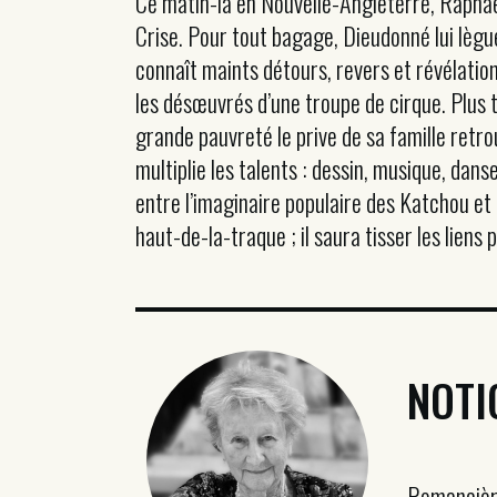
Ce matin-là en Nouvelle-Angleterre, Raphaël 
Crise. Pour tout bagage, Dieudonné lui lègu
connaît maints détours, revers et révélation
les désœuvrés d’une troupe de cirque. Plus t
grande pauvreté le prive de sa famille retro
multiplie les talents : dessin, musique, dans
entre l’imaginaire populaire des Katchou et
haut-de-la-traque ; il saura tisser les lien
NOTI
Romancière