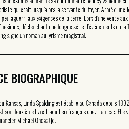
Dickinson est mis au ban de sa communauté pennsylvanienne su
te qui était jusqu’alors la servante du foyer. Armé d’une foi 
e peu aguerri aux exigences de la terre. Lors d’une vente aux 
e Onesimus, déclenchant une longue série d’événements qui aff
ding signe un roman au lyrisme magistral.
CE BIOGRAPHIQUE
 du Kansas, Linda Spalding est établie au Canada depuis 1982
st son deuxième livre traduit en français chez Leméac. Elle v
omancier Michael Ondaatje.