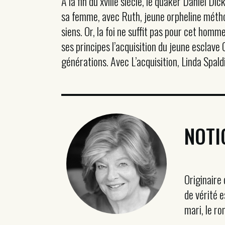
À la fin du xviiie siècle, le quaker Daniel 
sa femme, avec Ruth, jeune orpheline méthodis
siens. Or, la foi ne suffit pas pour cet homm
ses principes l’acquisition du jeune esclav
générations. Avec L’acquisition, Linda Spal
NOTI
Originaire
de vérité e
mari, le r