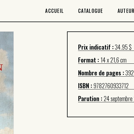
ACCUEIL
ACCUEIL
CATALOGUE
AUTEUR
CATALOGUE
AUTEURICES
Prix indicatif :
34.95 $
DROITS / RIGHTS
Format :
14 x 21,6 cm
À PROPOS
Nombre de pages :
392
ISBN :
9782760933712
Parution :
24 septembre