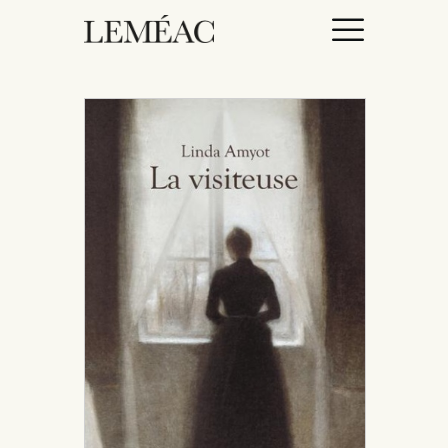
ACCUEIL
CATALOGUE
AUTEURICES
DROITS / RIGHTS
À PROPOS