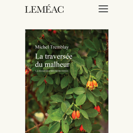
ACCUEIL
CATALOGUE
AUTEURICES
DROITS / RIGHTS
À PROPOS