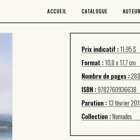
ACCUEIL
ACCUEIL
CATALOGUE
AUTEUR
CATALOGUE
AUTEURICES
Prix indicatif :
11.95 $
DROITS / RIGHTS
Format :
10,8 x 17,7 cm
À PROPOS
Nombre de pages :
28
ISBN :
9782760936638
Parution :
13 février 201
Collection :
Nomades